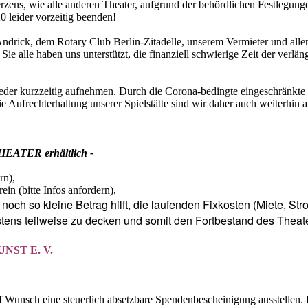
ens, wie alle anderen Theater, aufgrund der behördlichen Festlegung
 leider vorzeitig beenden!
Andrick, dem Rotary Club Berlin-Zitadelle, unserem Vermieter und alle
e alle haben uns unterstützt, die finanziell schwierige Zeit der verlän
der kurzzeitig aufnehmen. Durch die Corona-bedingte eingeschränkte 
ie Aufrechterhaltung unserer Spielstätte sind wir daher auch weiterhin a
ATER erhältlich -
rn),
in (bitte Infos anfordern),
 noch so kleine Betrag hilft, die laufenden Fixkosten (Miete, Str
tens teilweise zu decken und somit den Fortbestand des Theat
ST E. V.
 Wunsch eine steuerlich absetzbare Spendenbescheinigung ausstellen. B