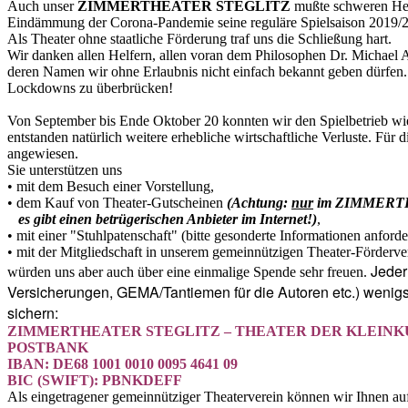
Auch unser
ZIMMERTHEATER STEGLITZ
mußte schweren Herz
Eindämmung der Corona-Pandemie seine reguläre Spielsaison 2019/20
Als Theater ohne staatliche Förderung traf uns die Schließung hart.
Wir danken allen Helfern, allen voran dem Philosophen Dr. Michael 
deren Namen wir ohne Erlaubnis nicht einfach bekannt geben dürfen. Si
Lockdowns zu überbrücken!
Von September bis Ende Oktober 20 konnten wir den Spielbetrieb wie
entstanden natürlich weitere erhebliche wirtschaftliche Verluste. Für d
angewiesen.
Sie unterstützen uns
• mit dem Besuch einer Vorstellung,
• dem Kauf von Theater-Gutscheinen
(Achtung:
nur
im ZIMMERTHE
es gibt einen
betrügerischen Anbieter im Internet!)
,
• mit einer "Stuhlpatenschaft" (bitte gesonderte Informationen anforde
• mit der Mitgliedschaft in unserem gemeinnützigen Theater-Fördervere
Jeder
würden uns aber auch über eine einmalige Spende
sehr freuen.
Versicherungen, GEMA/Tantiemen für die Autoren etc.) wenigs
sichern:
ZIMMERTHEATER STEGLITZ – THEATER DER KLEINKUN
POSTBANK
IBAN: DE68 1001 0010 0095 4641 09
BIC (SWIFT): PBNKDEFF
Als eingetragener gemeinnütziger Theaterverein können wir Ihnen auf