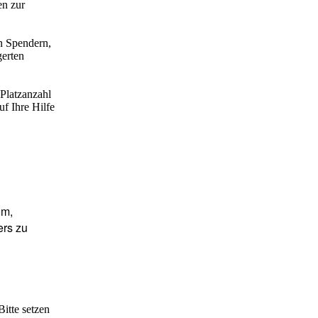
en zur
n Spendern,
gerten
Platzanzahl
uf Ihre Hilfe
om,
ers zu
itte setzen